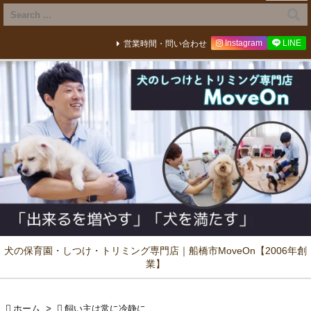
Instagram
LINE
営業時間・問い合わせ
犬の保育園・しつけ・トリミング専門店｜船橋市MoveOn【2006年創
業】

ホーム
>

飼い主は常に冷静に