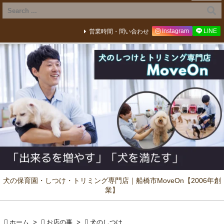
Instagram
LINE
営業時間・問い合わせ
犬の保育園・しつけ・トリミング専門店｜船橋市MoveOn【2006年創
業】

ホーム
>

お店の事
>

犬のしつけ