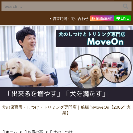
Instagram
LINE
営業時間・問い合わせ
犬の保育園・しつけ・トリミング専門店｜船橋市MoveOn【2006年創
業】

ホーム
>

お店の事
>

犬のしつけ