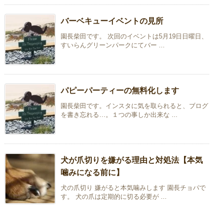
バーベキューイベントの見所
園長柴田です。 次回のイベントは5月19日日曜日、
すいらんグリーンパークにてバー ...
パピーパーティーの無料化します
園長柴田です。インスタに気を取られると、ブログ
を書き忘れる…。１つの事しか出来な ...
犬が爪切りを嫌がる理由と対処法【本気
噛みになる前に】
犬の爪切り 嫌がると本気噛みします 園長チョパで
す。 犬の爪は定期的に切る必要が ...