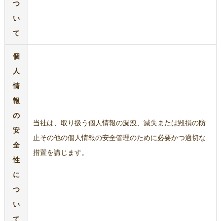
つ
い
て
個
人
情
報
の
当社は、取り扱う個人情報の漏洩、滅失または毀損の防
安
止その他の個人情報の安全管理のために必要かつ適切な
全
措置を講じます。
性
に
つ
い
て