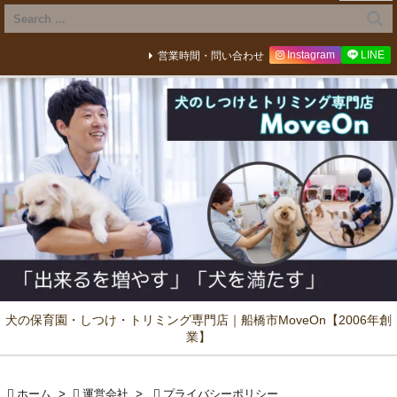
Instagram
LINE
営業時間・問い合わせ
犬の保育園・しつけ・トリミング専門店｜船橋市MoveOn【2006年創
業】

ホーム
>

運営会社
>

プライバシーポリシー