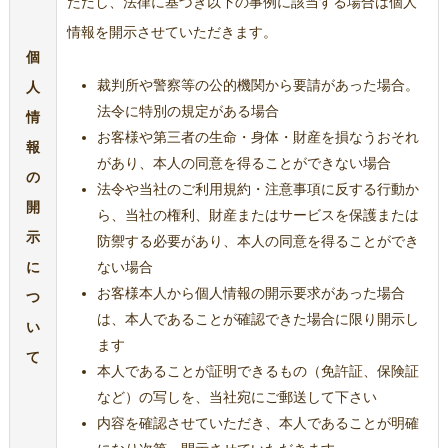
ただし、法律に基づき以下の事例に該当する場合は個人
情報を開示させていただきます。
個
裁判所や警察等の公的機関から要請があった場合。
人
法令に特別の規定がある場合
情
お客様や第三者の生命・身体・財産を損なうおそれ
報
があり、本人の同意を得ることができない場合
の
法令や当社のご利用規約・注意事項に反する行動か
開
ら、当社の権利、財産またはサービスを保護または
示
防禦する必要があり、本人の同意を得ることができ
に
ない場合
お客様本人から個人情報の開示要求があった場合
つ
は、本人であることが確認できた場合に限り開示し
い
ます
て
本人であることが証明できるもの（免許証、保険証
など）の写しを、当社宛にご郵送して下さい
内容を確認させていただき、本人であることが明確