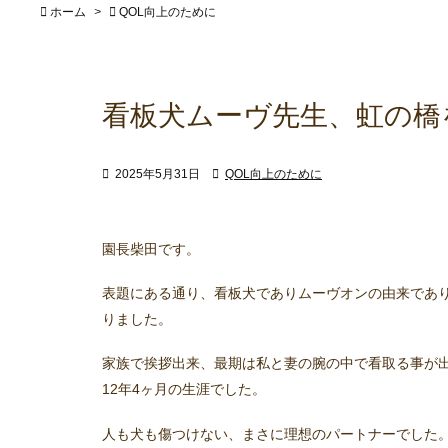

ホーム
>

QOL向上のために
看板犬ムーヴ先生、虹の橋

2025年5月31日

QOL向上のために
園長柴田です。
表題にある通り、看板犬でありムーヴオンの由来であ
りました。
家族で挨拶出来、最期は私と妻の腕の中で看取る事が
12年4ヶ月の生涯でした。
人も犬も傷つけない、まさに理想のパートナーでした