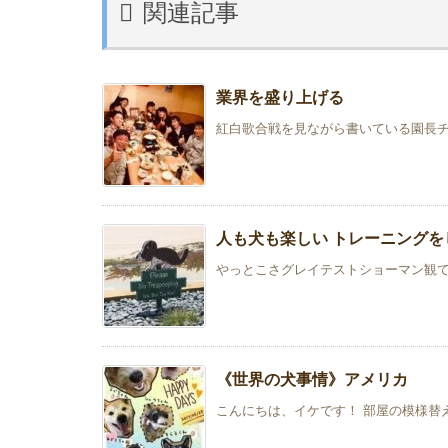

関連記事
業界を盛り上げる
紅白歌合戦を見ながら書いている園長チョパ
人も犬も楽しい トレーニングをし
やっとこさグレイテストショーマン観て来
《世界の犬事情》アメリカ
こんにちは、イケです！ 部屋の模様替え