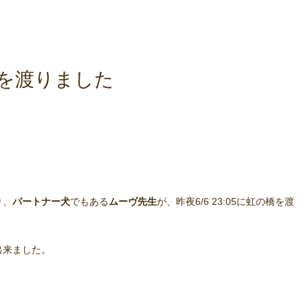
を渡りました
り、
パートナー犬
でもある
ムーヴ先生
が、昨夜6/6 23:05に虹の橋を渡
出来ました。
。