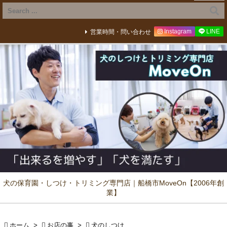
Instagram
LINE
営業時間・問い合わせ
犬の保育園・しつけ・トリミング専門店｜船橋市MoveOn【2006年創
業】

ホーム
>

お店の事
>

犬のしつけ